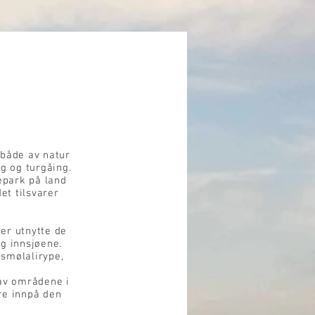
 både av natur
ng og turgåing.
epark på land
et tilsvarer
ler utnytte de
g innsjøene.
 smølalirype,
 av områdene i
re innpå den