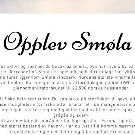
Opplev Smøla
 et aktivt og spennende besøk på Smøla, øya har mye å by på
eter. Terrenget på Smøla er spesielt godt tilrettelagt for sykli
rne turen igjennom
Smøla vindpark
, Nordens største vindmøll
vindmøller. Parken gir en årlig kraftproduksjon på 450 GWh, d
gjennomsnittsforbruket til 22.500 norske husstander.
dt fiske hele året rundt. Du kan jakte på storfisken til havs, el
de mulighetene for fiske etter brunørret i de mange elvene o
 også godt jaktterreng med god bestand av blant annet hjort,
grågås og skarv.
ett av de viktigste områdene for fugl og oter i Europa, og ett
ed størst bestand av havørn. Har du lyst til å komme nærme
majestetiske fuglen er det mulig å bli med på ørnesafari.