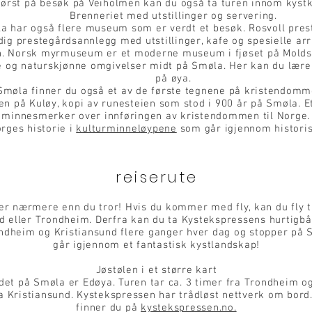
først på besøk på Veiholmen kan du også ta turen innom kystk
Brenneriet med utstillinger og servering.
a har også flere museum som er verdt et besøk. Rosvoll pres
ig prestegårdsannlegg med utstillinger, kafe og spesielle ar
. Norsk myrmuseum er et moderne museum i fjøset på Molds
e og naturskjønne omgivelser midt på Smøla. Her kan du lære
på øya.
Smøla finner du også et av de første tegnene på kristendomm
en på Kuløy, kopi av runesteien som stod i 900 år på Smøla. E
 minnesmerker over innføringen av kristendommen til Norge
rges historie i
kulturminneløypene
som går igjennom histori
reiserute
r nærmere enn du tror! Hvis du kommer med fly, kan du fly t
d eller Trondheim. Derfra kan du ta Kystekspressens hurtigbå
dheim og Kristiansund flere ganger hver dag og stopper på 
går igjennom et fantastisk kystlandskap!
Jøstølen i et større kart
det på Smøla er Edøya. Turen tar ca. 3 timer fra Trondheim og
a Kristiansund. Kystekspressen har trådløst nettverk om bord
finner du på
kystekspressen.no.