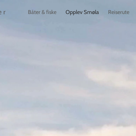
er
Båter & fiske
Opplev Smøla
Reiserute