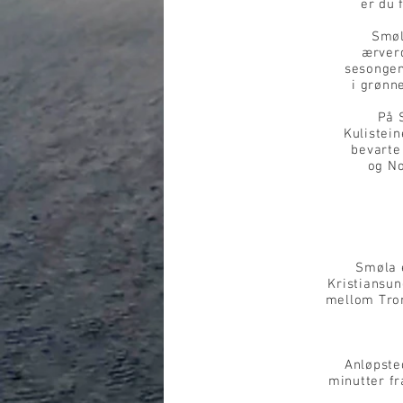
er du 
Smøl
ærverd
sesongen
i grønn
På 
Kulistein
bevarte
og No
Smøla e
Kristiansun
mellom Tron
Anløpste
minutter fr