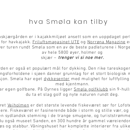
hva Smøla kan tilby
skjærgården er i kajakkmiljøet ansett som en uoppdaget per
 for havkajakk.
Friluftsmagasinet UTE
og
Norrøna Magazine
e
er turen rundt Smøla som en av de beste padleturene i Norg
av hele 5800 øyer, holmer og
skjær –
trenger vi si noe mer.
den er også et populært mål for dykking. Den rike tareskoge
ngsforholdene i sjøen danner grunnlag for et stort biologisk
sjon. Smøla har eget
dykkesenter
med mulighet for luftfyllin
med kjentmann.
ar egen golfbane. På Dyrnes ligger
Smøla golfklubb
sin 9-hull
du ta et slag golf og nyte naturen rundt deg.
æret
Veiholmen
er det største levende fiskeværet sør for Lofot
ere. Fiskeværet er fasinerende både i storm og stille vær, 
en sydlandsk stemning i de trange smugene, og turiststrømme
 du også museet Sanden, en 300 hundre år gammel væreiend
jøs og stabbur. Våningshuset har komplette interiører fra ulik