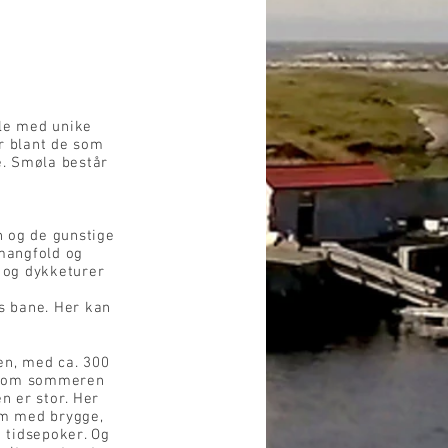
le med unike
r blant de som
e. Smøla består
n og de gunstige
 mangfold og
g og dykketurer
s bane. Her kan
en, med ca. 300
og om sommeren
n er stor. Her
om med brygge,
e tidsepoker. Og