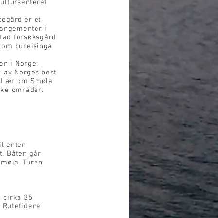
ultursenteret
tegård er et
rangementer i
tad forsøksgård
 om bureisinga
en i Norge.
t av Norges best
. Lær om Smøla
ske områder.
il enten
t. Båten går
Smøla. Turen
 cirka 35
. Rutetidene