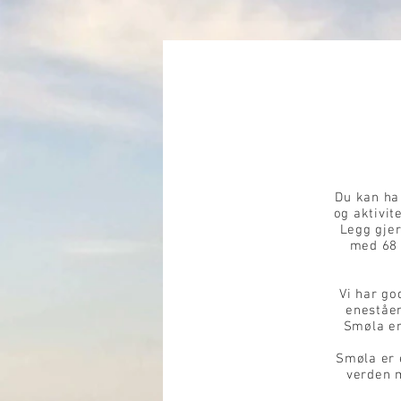
Du kan ha
og aktivit
Legg gje
med 68 
Vi har go
eneståen
Smøla er
Smøla er 
verden m