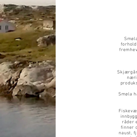
Smøla
forhold
fremhev
Skjærgår
næri
produk
Smøla h
Fiskev
innbygg
råder 
finner
naust, f